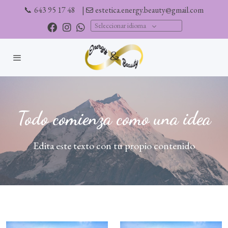
📞
643 95 17 48
|
estetica.energy.beauty@gmail.com
Seleccionar idioma
Todo comienza como una idea
Edita este texto con tu propio contenido