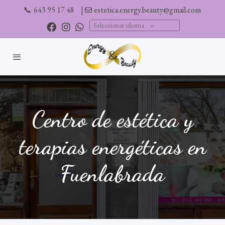
📞
643 95 17 48
|
estetica.energy.beauty@gmail.com
Seleccionar idioma
Centro de estética y
terapias energéticas en
Fuenlabrada